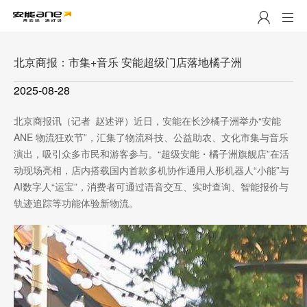
北京商报：市集+音乐 安能超级门店落地橘子洲
2025-08-28
北京商报讯（记者 赵述评）近日，安能在长沙橘子洲举办“安能
ANE 物流狂欢节”，汇集了物流科技、公益助农、文化市集与音乐
演出，吸引众多市民和游客参与。“超级安能・橘子洲旗舰店”在活
动现场亮相，店内搭载国内首款多机协作通用人形机器人“小能”与
AI数字人“运宝”，消费者可通过语音交互、实时查询、智能报价与
轨迹追踪等功能体验新物流。